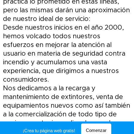
práctica lo prometido en estas líneas,
pero las mismas darán una aproximación
de nuestro ideal de servicio:
Desde nuestros inicios en el año 2000,
hemos volcado todos nuestros
esfuerzos en mejorar la atención al
usuario en materia de seguridad contra
incendio y acumulamos una vasta
experiencia, que dirigimos a nuestros
consumidores.
Nos dedicamos a la recarga y
mantenimiento de extintores, venta de
equipamientos nuevos como así también
a la comercialización de todo tipo de
equipos contra incendio, abarcando una
amplia gama de productos que hacen a
Comenzar
¡Crea tu página web gratis!